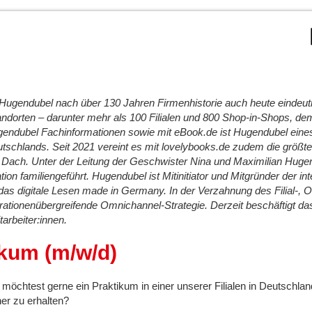
 Hugendubel nach über 130 Jahren Firmenhistorie auch heute eindeut
andorten – darunter mehr als 100 Filialen und 800 Shop-in-Shops, d
dubel Fachinformationen sowie mit eBook.de ist Hugendubel eines 
chlands. Seit 2021 vereint es mit lovelybooks.de zudem die größt
ach. Unter der Leitung der Geschwister Nina und Maximilian Huge
tion familiengeführt. Hugendubel ist Mitinitiator und Mitgründer der int
r das digitale Lesen made in Germany. In der Verzahnung des Filial-, O
rationenübergreifende Omnichannel-Strategie. Derzeit beschäftigt 
arbeiter:innen.
kum (m/w/d)
 möchtest gerne ein Praktikum in einer unserer Filialen in Deutschla
er zu erhalten?