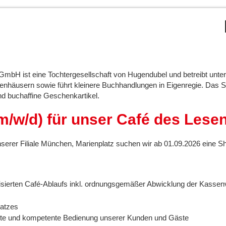
GmbH ist eine Tochtergesellschaft von Hugendubel und betreibt unt
enhäusern sowie führt kleinere Buchhandlungen in Eigenregie. Das S
d buchaffine Geschenkartikel.
m/w/d) für unser Café des Lese
erer Filiale München, Marienplatz suchen wir ab 01.09.2026 eine Shop
isierten Café-Ablaufs inkl. ordnungsgemäßer Abwicklung der Kasse
satzes
ierte und kompetente Bedienung unserer Kunden und Gäste